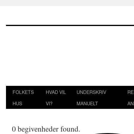
Hop
til
indhold
FOLKETS
HVAD VIL
UNDERSKRIV
RE
HUS
VI?
MANUELT
AN
0 begivenheder found.