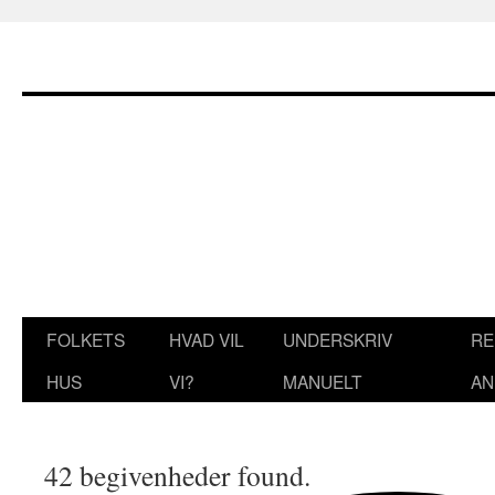
Hop
til
indhold
FOLKETS
HVAD VIL
UNDERSKRIV
RE
HUS
VI?
MANUELT
AN
42 begivenheder found.